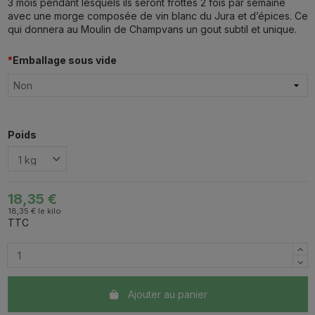
3 mois pendant lesquels ils seront frottés 2 fois par semaine
avec une morge composée de vin blanc du Jura et d’épices. Ce
qui donnera au Moulin de Champvans un gout subtil et unique.
*
Emballage sous vide
Non
Poids
18,35 €
18,35 € le kilo
TTC
Ajouter au panier