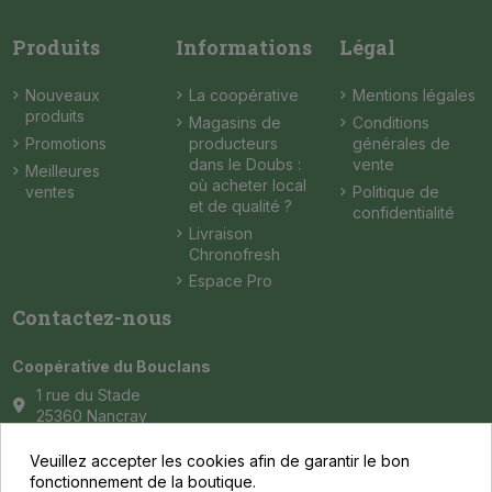
Produits
Informations
Légal
Nouveaux
La coopérative
Mentions légales
produits
Magasins de
Conditions
Promotions
producteurs
générales de
dans le Doubs :
vente
Meilleures
où acheter local
ventes
Politique de
et de qualité ?
confidentialité
Livraison
Chronofresh
Espace Pro
Contactez-nous
Coopérative du Bouclans
1 rue du Stade
25360 Nancray
contact@coop-bouclans.fr
Veuillez accepter les cookies afin de garantir le bon
fonctionnement de la boutique.