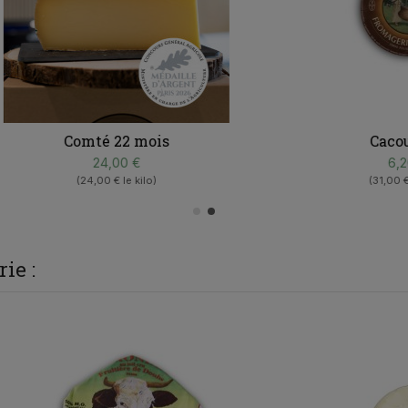
Comté 22 mois
Cacouyard
24,00 €
6,20 €
(24,00 € le kilo)
(31,00 € le kilo)
ie :