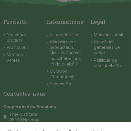
Produits
Informations
Légal
Nouveaux
La coopérative
Mentions légales
produits
Magasins de
Conditions
Promotions
producteurs
générales de
dans le Doubs :
vente
Meilleures
où acheter local
ventes
Politique de
et de qualité ?
confidentialité
Livraison
Chronofresh
Espace Pro
Contactez-nous
Coopérative du Bouclans
1 rue du Stade
25360 Nancray
contact@coop-bouclans.fr